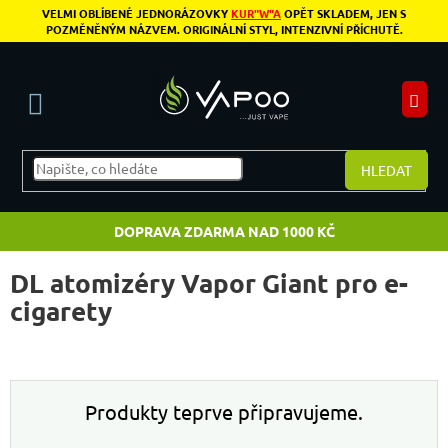
Přejít na obsah
VELMI OBLÍBENÉ JEDNORÁZOVKY
KUR"W"A
OPĚT SKLADEM, JEN S
POZMĚNĚNÝM NÁZVEM. ORIGINÁLNÍ STYL, INTENZIVNÍ PŘÍCHUTĚ.
N
HLEDAT
DOPRAVA ZDARMA NAD 1000 KČ
DL atomizéry Vapor Giant pro e-
cigarety
Produkty teprve připravujeme.