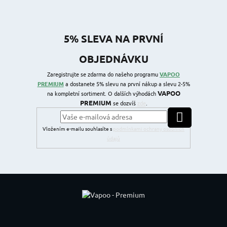
5% SLEVA NA PRVNÍ
OBJEDNÁVKU
Zaregistrujte se zdarma do našeho programu
VAPOO
PREMIUM
a dostanete 5% slevu na první nákup a slevu 2-5%
VAPOO
na kompletní sortiment. O dalších výhodách
PREMIUM
se dozvíš
zde
.
PŘIHLÁSIT SE
Vložením e-mailu souhlasíte s
podmínkami ochrany osobních
údajů