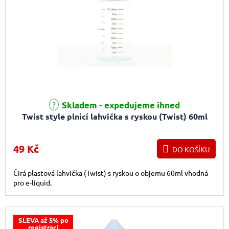
Průměrné hodnocení produktu je 5,0 z 5 hvězdiček.
Skladem - expedujeme ihned
Twist style plnící lahvička s ryskou (Twist) 60ml
49 Kč
DO KOŠÍKU
Čirá plastová lahvička (Twist) s ryskou o objemu 60ml vhodná
pro e-liquid.
SLEVA až 5% po
registraci