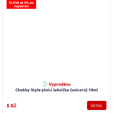
SLEVA až 5% po
registraci
Vyprodáno
Chubby Style plnící lahvička (unicorn) 10ml
5 Kč
DETAIL