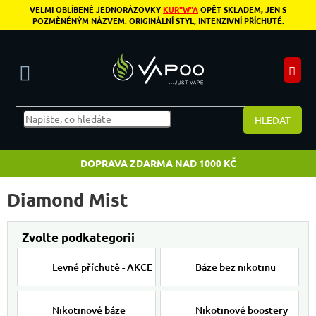
Přejít na obsah
VELMI OBLÍBENÉ JEDNORÁZOVKY
KUR"W"A
OPĚT SKLADEM, JEN S
POZMĚNĚNÝM NÁZVEM. ORIGINÁLNÍ STYL, INTENZIVNÍ PŘÍCHUTĚ.
N
HLEDAT
DOPRAVA ZDARMA NAD 1000 KČ
Diamond Mist
Levné příchutě - AKCE
Báze bez nikotinu
Nikotinové báze
Nikotinové boostery