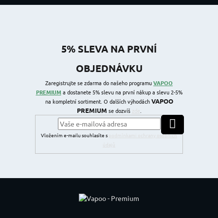
5% SLEVA NA PRVNÍ
OBJEDNÁVKU
Zaregistrujte se zdarma do našeho programu
VAPOO
PREMIUM
a dostanete 5% slevu na první nákup a slevu 2-5%
VAPOO
na kompletní sortiment. O dalších výhodách
PREMIUM
se dozvíš
zde
.
PŘIHLÁSIT SE
Vložením e-mailu souhlasíte s
podmínkami ochrany osobních
údajů