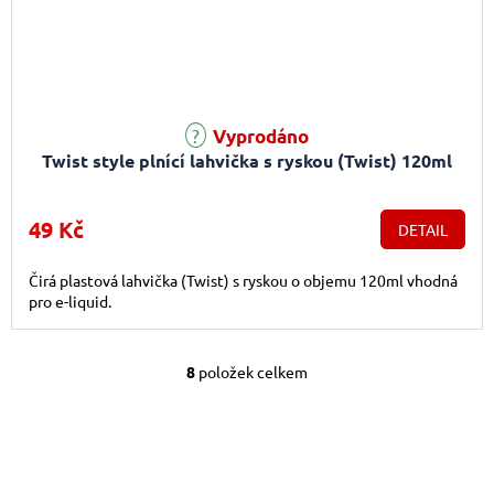
Průměrné hodnocení produktu je 4,5 z 5 hvězdiček.
Vyprodáno
Twist style plnící lahvička s ryskou (Twist) 120ml
49 Kč
DETAIL
Čirá plastová lahvička (Twist) s ryskou o objemu 120ml vhodná
pro e-liquid.
8
položek celkem
Ovládací prvky výpis