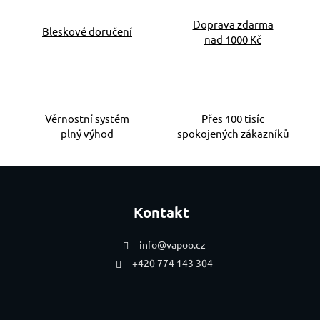
Doprava zdarma
Bleskové doručení
nad 1000 Kč
Věrnostní systém
Přes 100 tisíc
plný výhod
spokojených zákazníků
Zápatí
Kontakt
info
@
vapoo.cz
+420 774 143 304