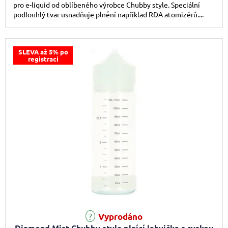
pro e-liquid od oblíbeného výrobce Chubby style. Speciální
podlouhlý tvar usnadňuje plnění například RDA atomizérů....
SLEVA až 5% po
registraci
Průměrné hodnocení produktu je 5,0 z 5 hvězdiček.
Vyprodáno
Diamond Mist Chubby style plnící lahvička s ryskou