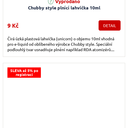
Vyprodáno
Chubby style plnící lahvička 10ml
9 Kč
DETAIL
Čirá úzká plastová lahvička (unicorn) o objemu 10ml vhodná
pro e-liquid od oblíbeného výrobce Chubby style. Speciální
podlouhlý tvar usnadňuje plnění například RDA atomizérů....
SLEVA až 5% po
registraci