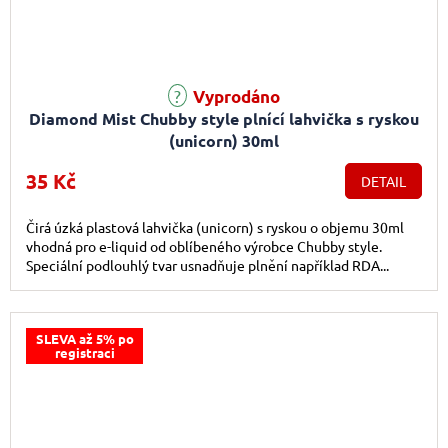
Průměrné hodnocení produktu je 5,0 z 5 hvězdiček.
Vyprodáno
Diamond Mist Chubby style plnící lahvička s ryskou
(unicorn) 30ml
35 Kč
DETAIL
Čirá úzká plastová lahvička (unicorn) s ryskou o objemu 30ml
vhodná pro e-liquid od oblíbeného výrobce Chubby style.
Speciální podlouhlý tvar usnadňuje plnění například RDA...
SLEVA až 5% po
registraci