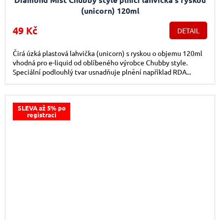
(unicorn) 120ml
49 Kč
DETAIL
Čirá úzká plastová lahvička (unicorn) s ryskou o objemu 120ml
vhodná pro e-liquid od oblíbeného výrobce Chubby style.
Speciální podlouhlý tvar usnadňuje plnění například RDA...
SLEVA až 5% po
registraci