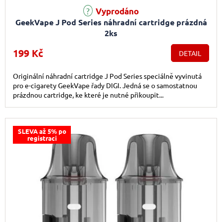
Vyprodáno
GeekVape J Pod Series náhradní cartridge prázdná
2ks
199 Kč
DETAIL
Originální náhradní cartridge J Pod Series speciálně vyvinutá
pro e-cigarety GeekVape řady DIGI. Jedná se o samostatnou
prázdnou cartridge, ke které je nutné přikoupit...
SLEVA až 5% po
registraci