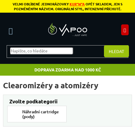
Přejít na obsah
VELMI OBLÍBENÉ JEDNORÁZOVKY
KUR"W"A
OPĚT SKLADEM, JEN S
POZMĚNĚNÝM NÁZVEM. ORIGINÁLNÍ STYL, INTENZIVNÍ PŘÍCHUTĚ.
N
HLEDAT
DOPRAVA ZDARMA NAD 1000 KČ
Clearomizéry a atomizéry
Náhradní cartridge
(pody)
Výpis produktů