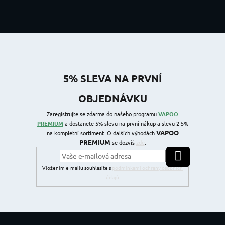
5% SLEVA NA PRVNÍ
OBJEDNÁVKU
Zaregistrujte se zdarma do našeho programu
VAPOO
PREMIUM
a dostanete 5% slevu na první nákup a slevu 2-5%
VAPOO
na kompletní sortiment. O dalších výhodách
PREMIUM
se dozvíš
zde
.
PŘIHLÁSIT SE
Vložením e-mailu souhlasíte s
podmínkami ochrany osobních
údajů