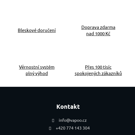
Doprava zdarma
Bleskové doručení
nad 1000 Kč
Věrnostní systém
Přes 100 tisíc
plný výhod
spokojených zákazníků
Zápatí
Kontakt
info
@
vapoo.cz
+420 774 143 304