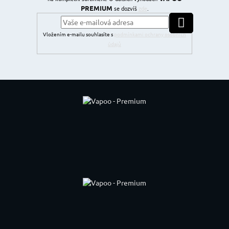
PREMIUM
se dozvíš
zde
.
PŘIHLÁSIT SE
Vložením e-mailu souhlasíte s
podmínkami ochrany osobních
údajů