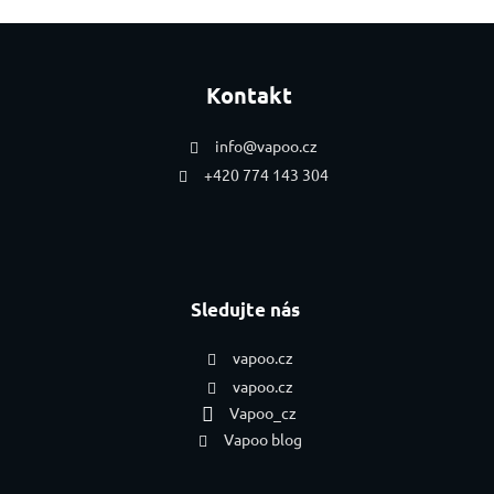
Zápatí
Kontakt
info
@
vapoo.cz
+420 774 143 304
Sledujte nás
vapoo.cz
vapoo.cz
Vapoo_cz
Vapoo blog