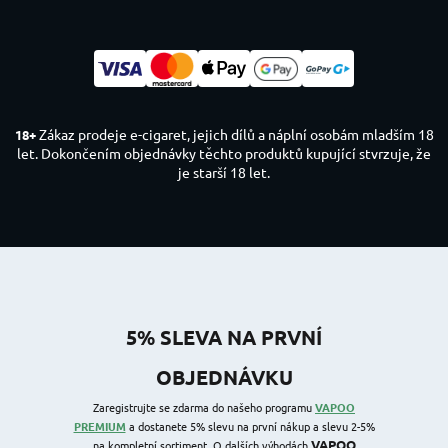
Zákaz prodeje e-cigaret, jejich dílů a náplní osobám mladším 18
18+
let. Dokončením objednávky těchto produktů kupující stvrzuje, že
je starší 18 let.
5% SLEVA NA PRVNÍ
OBJEDNÁVKU
Zaregistrujte se zdarma do našeho programu
VAPOO
PREMIUM
a dostanete 5% slevu na první nákup a slevu 2-5%
VAPOO
na kompletní sortiment. O dalších výhodách