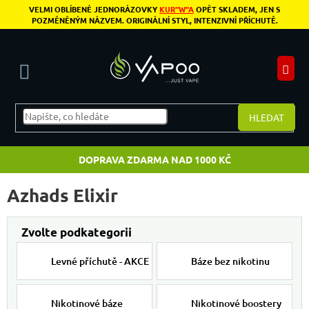
Přejít na obsah
VELMI OBLÍBENÉ JEDNORÁZOVKY
KUR"W"A
OPĚT SKLADEM, JEN S
POZMĚNĚNÝM NÁZVEM. ORIGINÁLNÍ STYL, INTENZIVNÍ PŘÍCHUTĚ.
N
HLEDAT
DOPRAVA ZDARMA NAD 1000 KČ
Azhads Elixir
Levné příchutě - AKCE
Báze bez nikotinu
Nikotinové báze
Nikotinové boostery