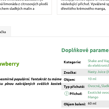
á limonáda z citrusových plodů
následující příchuť. Vyvážené s
echem sladkých malin a
dřevitého krémového manga,
ek. Neodolatelný chladivý
osvěžujícího dračího ovoce a...
.
ačka
Doplňkové parame
Shake and Va
Kategorie
:
rawberry
do elektronic
Nasty Juice (
Značka
:
10 ml
 nesmírně populární. Tentokrát tu máme
Objem
:
ku plnou nakrájených svěžích kostek
Ovocné
,
Slad
Typ příchutě
:
Exotické ovo
?
Příchuť
:
Mango
60 ml
Objem balení
: