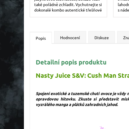
také pořádně zchladit. Vychutnejte si
lahodn
dokonalé kombo autentické třešňové
s nád
chuti doplněné o mrazivou kooladu.
brusin
efekt..
Hodnocení
Diskuze
Zn
Popis
Detailní popis produktu
Nasty Juice S&V: Cush Man St
Spojení exotické a tuzemské chuti ovoce je vždy
opravdovou hitovku. Zkuste si představit mis
vyzrálého manga a plátků zahradních jahod
.