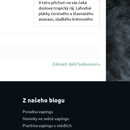
V této příchuti na vás čeká
doslova tropický ráj. Lahodné
plátky čerstvého a šťavnatého
ananasu, sladkého krémového
manga a zralých broskví vám
doslova vezmou dech.
Zobrazit další hodnocení
Z našeho blogu
Poradna vapingu
Novinky ve světě vapingu
Pozitiva vapingu v médiích