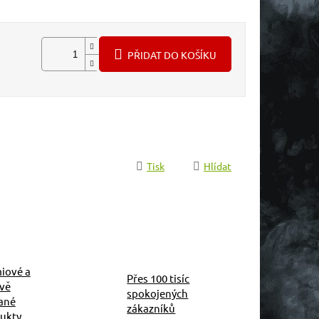
PŘIDAT DO KOŠÍKU
Tisk
Hlídat
iové a
Přes 100 tisíc
ivě
spokojených
ané
zákazníků
ukty