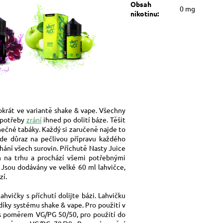
Obsah
0 mg
nikotinu
:
tokrát ve variantě shake & vape. Všechny
 potřeby
zrání
ihned po dolití báze. Těšit
nečné tabáky. Každý si zaručeně najde to
ade důraz na pečlivou přípravu každého
ání všech surovin. Příchutě Nasty Juice
in na trhu a prochází všemi potřebnými
 Jsou dodávány ve velké 60 ml lahvičce,
zí
.
hvičky s příchutí dolijte bázi. Lahvičku
íky systému shake & vape. Pro použití v
s poměrem VG/PG 50/50, pro použití do