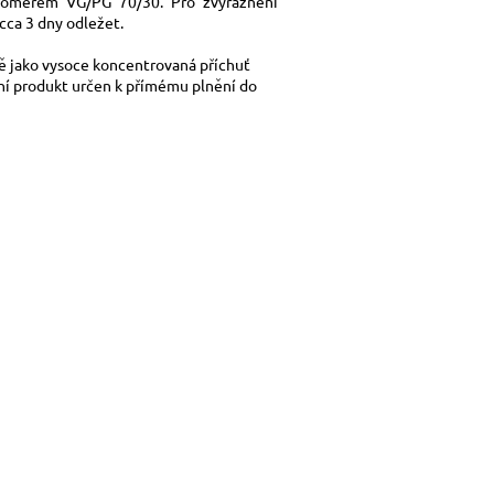
poměrem VG/PG 70/30. Pro zvýraznění
cca 3 dny odležet
.
ě jako vysoce koncentrovaná příchuť
ení produkt určen k přímému plnění do