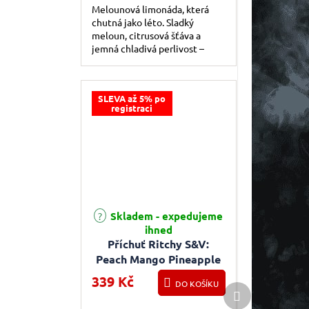
Melounová limonáda, která
chutná jako léto. Sladký
meloun, citrusová šťáva a
jemná chladivá perlivost –
bublavá slast na jazyku.
SLEVA až 5% po
registraci
Skladem - expedujeme
Průměrné hodnocení produktu je 5,0 z 5 hvězdiče
ihned
Příchuť Ritchy S&V:
Peach Mango Pineapple
(Broskev, mango a
339 Kč
DO KOŠÍKU
Další produkt
ananas) 10ml