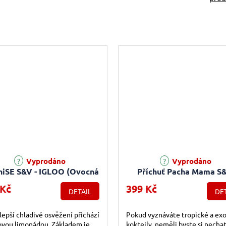
Vyprodáno
Vyprodáno
niSE S&V - IGLOO (Ovocná
Příchuť Pacha Mama S&
imonáda s mátou) 10ml
Mango Pitaya Pineapp
 Kč
399 Kč
DETAIL
DET
(Mango, dračí ovoce a an
10ml
lepší chladivé osvěžení přichází
Pokud vyznáváte tropické a exo
ovou limonádou. Základem je
koktejly, neměli byste si nechat