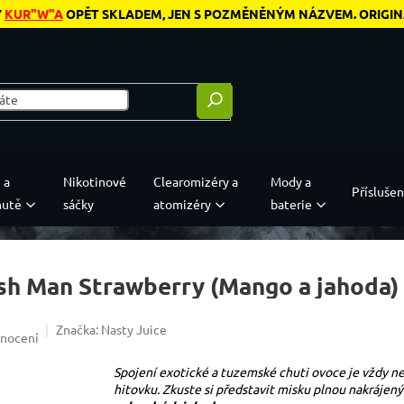
Y
KUR"W"A
OPĚT SKLADEM, JEN S POZMĚNĚNÝM NÁZVEM. ORIGINÁL
 a
Nikotinové
Clearomizéry a
Mody a
Příslušen
hutě
sáčky
atomizéry
baterie
ush Man Strawberry (Mango a jahoda)
Značka:
Nasty Juice
0,0 z 5 hvězdiček.
dnocení
Spojení exotické a tuzemské chuti ovoce je vždy 
hitovku. Zkuste si představit misku plnou nakrájen