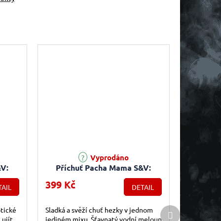
Vyprodáno
V:
Příchuť Pacha Mama S&V:
le
Strawberry Watermelon
399 Kč
AIL
DETAIL
anas)
(Jahoda a vodní meloun) 10ml
Další produkt
tické
Sladká a svěží chuť hezky v jednom
 ujít
jediném mixu. Šťavnatý vodní meloun