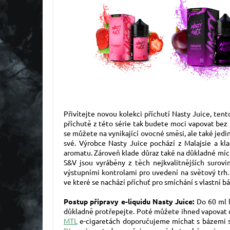
Přivítejte novou kolekci příchutí Nasty Juice, ten
příchutě z této série tak budete moci vapovat bez
se můžete na vynikající ovocné směsi, ale také jedi
své. Výrobce Nasty Juice pochází z Malajsie a kl
aromatu. Zároveň klade důraz také na důkladné mích
S&V jsou vyráběny z těch nejkvalitnějších surov
výstupními kontrolami pro uvedení na světový trh.
ve které se nachází příchuť pro smíchání s vlastní bá
Postup přípravy e-liquidu Nasty Juice:
Do 60 ml la
důkladně protřepejte. Poté můžete ihned vapovat d
MTL
e-cigaretách doporučujeme míchat s bázemi 