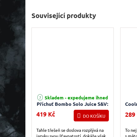
Související produkty
Průměrné hodnocení produktu je 5,0 z 5 hvězdiček.
Skladem - expedujeme ihned
Příchuť Bombo Solo Juice S&V:
Cool
Cherry Ice (Ledová třešeň)
l
419 Kč
289
DO KOŠÍKU
15ml
Tahle třešeň se doslova rozplývá na
To nej
jazyku svou šťavnatostí, dokáže však
s mát