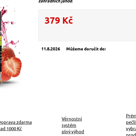
zahradních jahod
.
379 Kč
Měrná cena:
11.8.2026
Můžeme doručit do:
Prém
Věrnostní
oprava zdarma
pečl
systém
ad 1000 Kč
vybr
plný výhod
prod