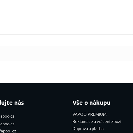
dujte nás
Vše o nákupu
VAPOO PREMIUM
vapoo.cz
Reklamace a vrácení zboží
vapoo.cz
Doprava a platba
Vapoo_cz