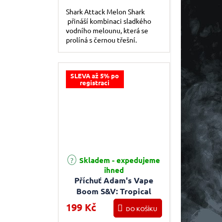
Shark Attack Melon Shark
přináší kombinaci sladkého
vodního melounu, která se
prolíná s černou třešní.
Svěžest této kompozice
podtrhuje jemný chladivý
nádech na konci.
SLEVA až 5% po
registraci
Skladem - expedujeme
ihned
Příchuť Adam's Vape
Boom S&V: Tropical
Punch (Ledová tropická
199 Kč
DO KOŠÍKU
směs) 5ml