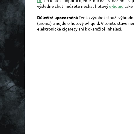
DL
e-cigaret doporučujeme míchat s bázemi s 
výsledné chuti můžete nechat hotový
e-liquid
také 
Důležité upozornění:
Tento výrobek slouží výhradn
(aroma) a nejde o hotový e-liquid. V tomto stavu n
elektronické cigarety ani k okamžité inhalaci.