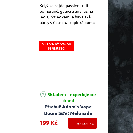
Když se sejde passion fruit,
pomeranč, guava a ananas na
ledu, výsledkem je havajská
párty v ústech. Tropická puma
plná šťávy.
SLEVA až 5% po
registraci
Skladem - expedujeme
ihned
Příchuť Adam's Vape
Boom S&V: Melonade
(Chladivá melounová
199 Kč
DO KOŠÍKU
limonáda) 5ml