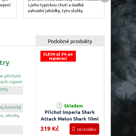
pojení
s jeho typickou chutí a sladké
zahradní jahůdky, tyto složky
dohromady utváří harmonické kombo
a příjemně...
SLEVA až 5% po
registraci
try
pe příchutě
kých cigaret
MYS)
Skladem
ké
,
Exotické
Příchuť Imperia Shark
ce
,
Jahoda
,
Attack Melon Shark 10ml
319 Kč
DO KOŠÍKU