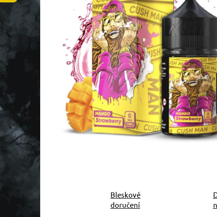
Bleskové
D
doručení
n