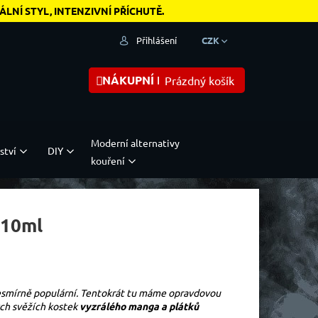
NÍ STYL, INTENZIVNÍ PŘÍCHUTĚ.
Přihlášení
CZK
NÁKUPNÍ KOŠÍK
Prázdný košík
Moderní alternativy
ství
DIY
kouření
 10ml
nesmírně populární. Tentokrát tu máme opravdovou
ých svěžích kostek
vyzrálého manga a plátků