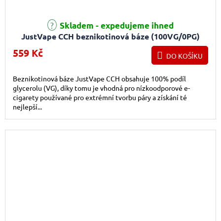
Skladem - expedujeme ihned
JustVape CCH beznikotinová báze (100VG/0PG)
50ml
559 Kč
DO KOŠÍKU
Beznikotinová báze JustVape CCH obsahuje 100% podíl
glycerolu (VG), díky tomu je vhodná pro nízkoodporové e-
cigarety používané pro extrémní tvorbu páry a získání té
nejlepší...