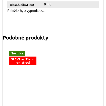
0 mg
Obsah nikotinu
:
Položka byla vyprodána…
Novinka
SLEVA až 5% po
registraci