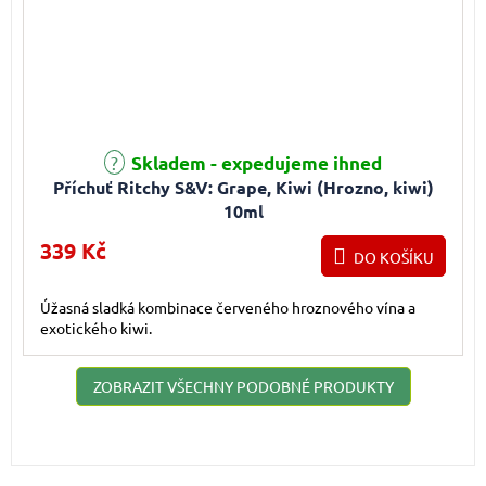
Průměrné hodnocení produktu je 5,0 z 5 hvězdiček.
Skladem - expedujeme ihned
Příchuť Ritchy S&V: Grape, Kiwi (Hrozno, kiwi)
10ml
339 Kč
DO KOŠÍKU
Úžasná sladká kombinace červeného hroznového vína a
exotického kiwi.
ZOBRAZIT VŠECHNY PODOBNÉ PRODUKTY