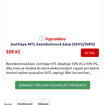
Průměrné hodnocení produktu je 5,0 z 5 hvězdiček.
Vyprodáno
JustVape MTL beznikotinová báze (50VG/50PG)
50ml
559 Kč
DETAIL
Beznikotinová báze JustVape MTL obsahuje 50% VG a 50% PG,
díky tomu je vhodná do všech elektronických cigaret pro běžné
kouření stylem pusa-plíce (MTL vaping). Bázi lze smíchat...
ZOBRAZIT VŠECHNY SOUVISEJÍCÍ PRODUKTY
Hodnocení
Diskuze
Popis