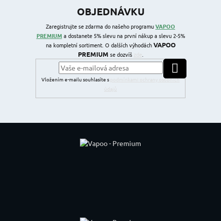
OBJEDNÁVKU
Zaregistrujte se zdarma do našeho programu
VAPOO
PREMIUM
a dostanete 5% slevu na první nákup a slevu 2-5%
VAPOO
na kompletní sortiment. O dalších výhodách
PREMIUM
se dozvíš
zde
.
PŘIHLÁSIT SE
Vložením e-mailu souhlasíte s
podmínkami ochrany osobních
údajů