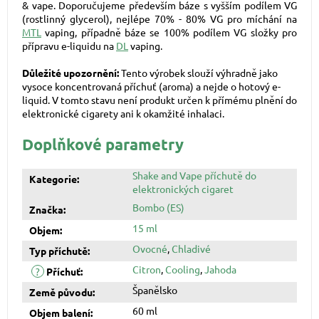
& vape. Doporučujeme především báze s vyšším podílem VG
(rostlinný glycerol), nejlépe 70% - 80% VG pro míchání na
MTL
vaping, případně báze se 100% podílem VG složky pro
přípravu e-liquidu na
DL
vaping.
Důležité upozornění:
Tento výrobek slouží výhradně jako
vysoce koncentrovaná příchuť (aroma) a nejde o hotový e-
liquid. V tomto stavu není produkt určen k přímému plnění do
elektronické cigarety ani k okamžité inhalaci.
Doplňkové parametry
Shake and Vape příchutě do
Kategorie
:
elektronických cigaret
Bombo (ES)
Značka
:
15 ml
Objem
:
Ovocné
,
Chladivé
Typ příchutě
:
Citron
,
Cooling
,
Jahoda
?
Příchuť
:
Španělsko
Země původu
:
60 ml
Objem balení
: