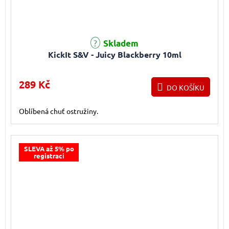
Skladem
KickIt S&V - Juicy Blackberry 10ml
289 Kč
DO KOŠÍKU
Oblíbená chuť ostružiny.
SLEVA až 5% po
registraci