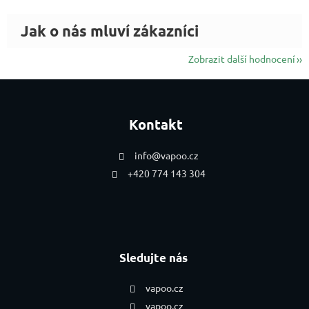
Zobrazit další hodnocení
Zápatí
Kontakt
info
@
vapoo.cz
+420 774 143 304
Sledujte nás
vapoo.cz
vapoo.cz