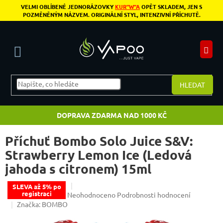
Přejít na obsah
VELMI OBLÍBENÉ JEDNORÁZOVKY
KUR"W"A
OPĚT SKLADEM, JEN S
POZMĚNĚNÝM NÁZVEM. ORIGINÁLNÍ STYL, INTENZIVNÍ PŘÍCHUTĚ.
N
HLEDAT
DOPRAVA ZDARMA NAD 1000 KČ
Příchuť Bombo Solo Juice S&V:
Strawberry Lemon Ice (Ledová
jahoda s citronem) 15ml
SLEVA až 5% po
registraci
Průměrné hodnocení produktu je 0,0 z 5 hvězdiče
Neohodnoceno
Podrobnosti hodnocení
Značka:
BOMBO