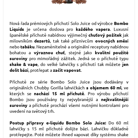
Nová řada prémiových příchutí Solo Juice od výrobce
Bombo
Liquids
je určena doslova pro
každého vapera
. Luxusní
španělské příchutě nabídnou výjimečný
chuťový požitek
jak
milovníkům
dezertů
, tak také příznivcům
ovocných směsí
nebo
tabáku
. Nezaměnitelné a originální receptury nabídnou
bohatou a
výraznou chuť
, stejně jako
kvalitní použité
suroviny
pro mimořádný zážitek. Jedná se o příchutě typu
shake & vape
, do velké lahvičky s příchutí tak můžete
jen
dolít bázi
, protřepat a
začít vapovat
.
Příchutě ze série Bombo Solo Juice jsou dodávány v
originálních Chubby Gorilla lahvičkách
s objemem 60 ml
, ve
kterých se
nachází 15 ml příchutě
. Pro výrobu příchutí
Bombo jsou používány ty nejvybranější a
nejkvalitnější
suroviny
a příchutě prochází všemi nutnými kontrolami pro
uvedení na světový trh.
Postup přípravy e-liquidu Bombo Solo Juice:
Do 60 ml
lahvičky s 15 ml příchutě dolijte bázi. Lahvičku důkladně
protřepejte. Poté můžete ihned vapovat díky systému shake