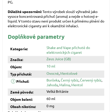
PG.
Důležité upozornění:
Tento výrobek slouží výhradně jako
vysoce koncentrovaná příchuť (aroma) a nejde o hotový e-
liquid. V tomto stavu není produkt určen k přímému plnění do
elektronické cigarety ani k okamžité inhalaci.
Doplňkové parametry
Shake and Vape příchutě do
Kategorie
:
elektronických cigaret
Zeus Juice (GB)
Značka
:
10 ml
Objem
:
Ovocné
,
Mentolové
Typ příchutě
:
Borůvka
,
Černý rybíz
,
Červený rybíz
,
?
Příchuť
:
Jahoda
,
Malina
,
Mentol
Velká Británie
Země původu
:
60 ml
Objem balení
:
0 mg
Obsah nikotinu
: