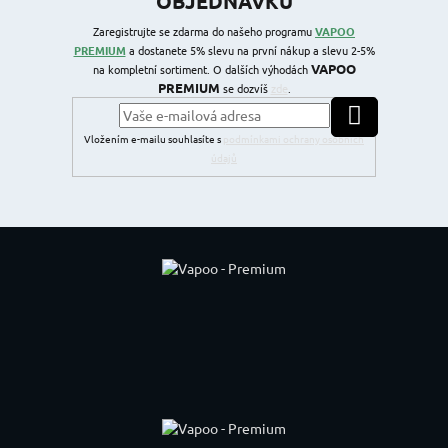
OBJEDNÁVKU
Zaregistrujte se zdarma do našeho programu
VAPOO
PREMIUM
a dostanete 5% slevu na první nákup a slevu 2-5%
VAPOO
na kompletní sortiment. O dalších výhodách
PREMIUM
se dozvíš
zde
.
PŘIHLÁSIT SE
Vložením e-mailu souhlasíte s
podmínkami ochrany osobních
údajů