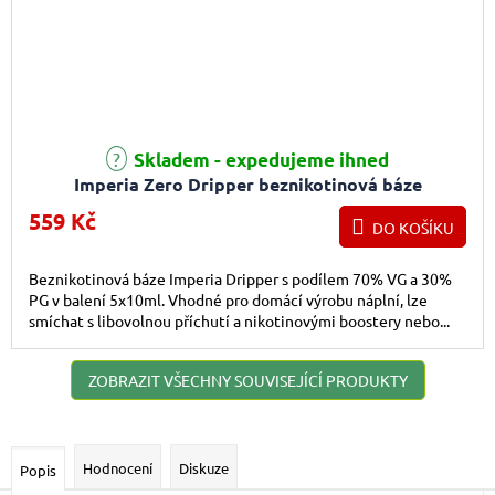
Průměrné hodnocení produktu je 5,0 z 5 hvězdiček.
Skladem - expedujeme ihned
Imperia Zero Dripper beznikotinová báze
(70VG/30PG) 5x10ml
559 Kč
DO KOŠÍKU
Beznikotinová báze Imperia Dripper s podílem 70% VG a 30%
PG v balení 5x10ml. Vhodné pro domácí výrobu náplní, lze
smíchat s libovolnou příchutí a nikotinovými boostery nebo...
ZOBRAZIT VŠECHNY SOUVISEJÍCÍ PRODUKTY
Hodnocení
Diskuze
Popis