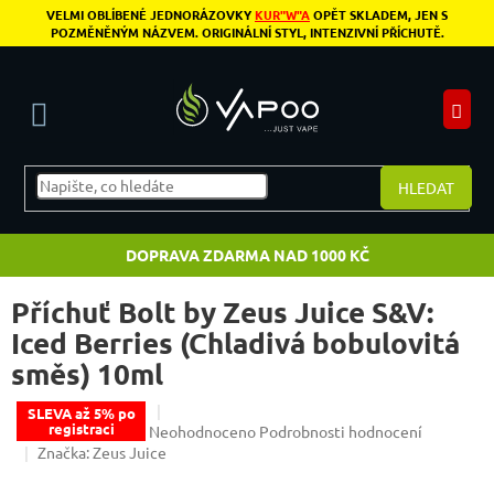
Přejít na obsah
VELMI OBLÍBENÉ JEDNORÁZOVKY
KUR"W"A
OPĚT SKLADEM, JEN S
POZMĚNĚNÝM NÁZVEM. ORIGINÁLNÍ STYL, INTENZIVNÍ PŘÍCHUTĚ.
N
HLEDAT
DOPRAVA ZDARMA NAD 1000 KČ
Příchuť Bolt by Zeus Juice S&V:
Iced Berries (Chladivá bobulovitá
směs) 10ml
SLEVA až 5% po
registraci
Průměrné hodnocení produktu je 0,0 z 5 hvězdiče
Neohodnoceno
Podrobnosti hodnocení
Značka:
Zeus Juice