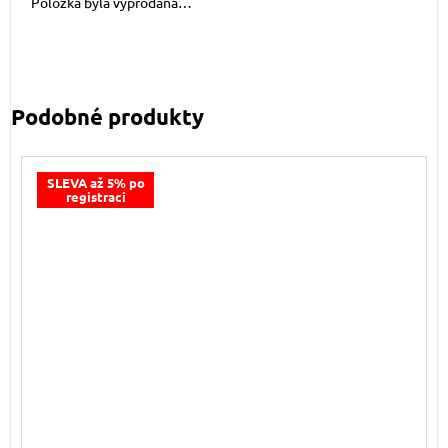
Položka byla vyprodána…
SLEVA až 5% po
registraci