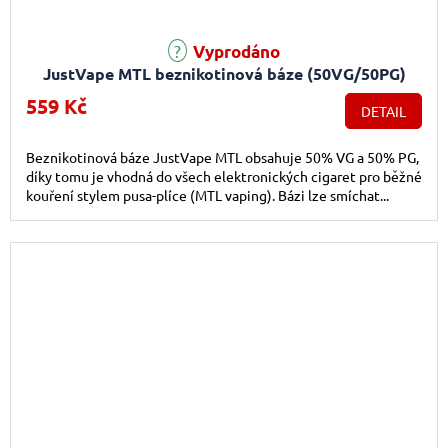
Průměrné hodnocení produktu je 5,0 z 5 hvězdiček.
Vyprodáno
JustVape MTL beznikotinová báze (50VG/50PG)
50ml
559 Kč
DETAIL
Beznikotinová báze JustVape MTL obsahuje 50% VG a 50% PG,
díky tomu je vhodná do všech elektronických cigaret pro běžné
kouření stylem pusa-plíce (MTL vaping). Bázi lze smíchat...