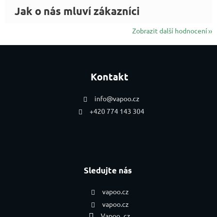
Zobrazit další hodnocení
Zápatí
Kontakt
info
@
vapoo.cz
+420 774 143 304
Sledujte nás
vapoo.cz
vapoo.cz
Vapoo_cz