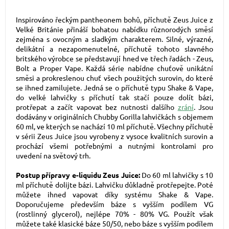
Inspirováno řeckým pantheonem bohů, příchutě Zeus Juice z
Velké Británie přináší bohatou nabídku různorodých směsí
zejména s ovocným a sladkým charakterem. Silné, výrazné,
delikátní a nezapomenutelné, příchutě tohoto slavného
britského výrobce se představují hned ve třech řadách - Zeus,
Bolt a Proper Vape. Každá série nabídne chuťově unikátní
směsi a prokreslenou chuť všech použitých surovin, do které
se ihned zamilujete. Jedná se o příchutě typu Shake & Vape,
do velké lahvičky s příchutí tak stačí pouze dolít bázi,
protřepat a začít vapovat bez nutnosti dalšího
zrání
. Jsou
dodávány v originálních Chubby Gorilla lahvičkách s objemem
60 ml, ve kterých se nachází 10 ml příchutě. Všechny příchutě
v sérii Zeus Juice jsou vyrobeny z vysoce kvalitních surovin a
prochází všemi potřebnými a nutnými kontrolami pro
uvedení na světový trh.
Postup přípravy e-liquidu Zeus Juice:
Do 60 ml lahvičky s 10
ml příchutě dolijte bázi. Lahvičku důkladně protřepejte. Poté
můžete ihned vapovat díky systému Shake & Vape.
Doporučujeme především báze s vyšším podílem VG
(rostlinný glycerol), nejlépe 70% - 80% VG. Použít však
můžete také klasické báze 50/50, nebo báze s vyšším podílem