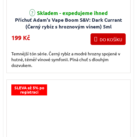
Skladem - expedujeme ihned
Příchuť Adam's Vape Boom S&V: Dark Currant
(Černý rybíz s hroznovým vínem) 5ml
199 Kč
DO KOŠÍKU
Temnější tón série. Černý rybíz a modré hrozny spojené v
hutné, téměř vínové symfonii. Plná chuť s dlouhým
dozvukem.
SLEVA až 5% po
registraci