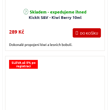
Skladem - expedujeme ihned
KickIt S&V - Kiwi Berry 10ml
289 Kč
DO KOŠÍKU
Dokonalé propojení kiwi a lesních bobulí.
SLEVA až 5% po
registraci