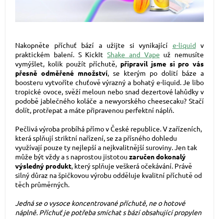
Nakopněte příchuť bází a užijte si vynikající
e-liquid
v
praktickém balení. S KickIt
Shake and Vape
už nemusíte
vymýšlet, kolik použít příchutě,
připravil jsme si pro vás
přesně odměřené množství
, se kterým po dolití báze a
boosteru vytvoříte chuťově výrazný a bohatý e-liquid. Je libo
tropické ovoce, svěží meloun nebo snad dezertové lahůdky v
podobě jablečného koláče a newyorského cheesecaku? Stačí
dolít, protřepat a máte připravenou perfektní náplň.
Pečlivá výroba probíhá přímo v České republice. V zařízeních,
která splňují striktní nařízení, se za přísného dohledu
využívají pouze ty nejlepší a nejkvalitnější suroviny. Jen tak
může být vždy a s naprostou jistotou
zaručen dokonalý
výsledný produkt
, který splňuje veškerá očekávání. Právě
silný důraz na špičkovou výrobu odděluje kvalitní příchutě od
těch průměrných.
Jedná se o vysoce koncentrované příchutě, ne o hotové
náplně. Příchuť je potřeba smíchat s bází obsahující propylen