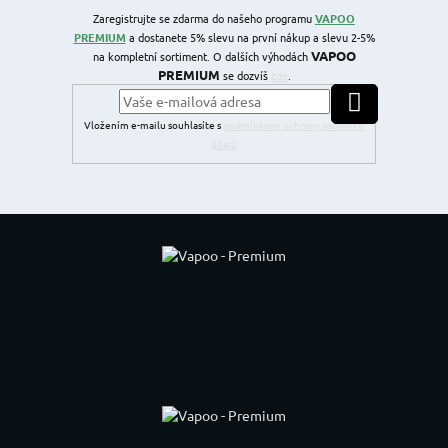
Zaregistrujte se zdarma do našeho programu
VAPOO
PREMIUM
a dostanete 5% slevu na první nákup a slevu 2-5%
VAPOO
na kompletní sortiment. O dalších výhodách
PREMIUM
se dozvíš
zde
.
PŘIHLÁSIT SE
Vložením e-mailu souhlasíte s
podmínkami ochrany osobních
údajů