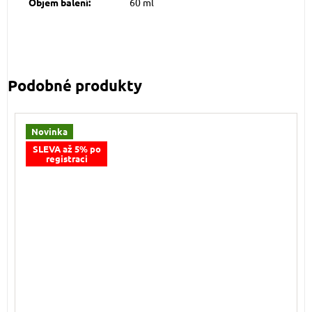
Objem balení
:
60 ml
Novinka
SLEVA až 5% po
registraci