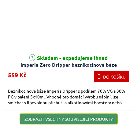
Průměrné hodnocení produktu je 5,0 z 5 hvězdiček.
Skladem - expedujeme ihned
Imperia Zero Dripper beznikotinová báze
(70VG/30PG) 5x10ml
559 Kč
DO KOŠÍKU
Beznikotinová báze Imperia Dripper s podílem 70% VG a 30%
PG v balení 5x10ml. Vhodné pro domácí výrobu náplní, lze
smíchat s libovolnou příchutí a nikotinovými boostery nebo...
ZOBRAZIT VŠECHNY SOUVISEJÍCÍ PRODUKTY