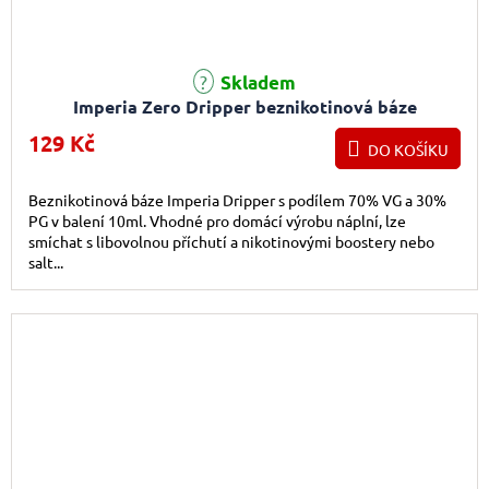
Skladem
Imperia Zero Dripper beznikotinová báze
(70VG/30PG)
129 Kč
DO KOŠÍKU
Beznikotinová báze Imperia Dripper s podílem 70% VG a 30%
PG v balení 10ml. Vhodné pro domácí výrobu náplní, lze
smíchat s libovolnou příchutí a nikotinovými boostery nebo
salt...