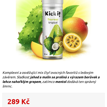
Komplexní a osvěžující mix čtyř ovocných favoritů s ledovým
závěrem. Sladkost
jahod a malin se prolíná s výrazem borůvek a
lehce nahořklým grepem
, zatímco
mentol
dodává ten správný
šmrnc.
289 Kč