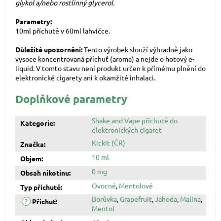
glykol a/nebo rostlinný glycerol.
Parametry:
10ml příchutě v 60ml lahvičce.
Důležité upozornění:
Tento výrobek slouží výhradně jako
vysoce koncentrovaná příchuť (aroma) a nejde o hotový e-
liquid. V tomto stavu není produkt určen k přímému plnění do
elektronické cigarety ani k okamžité inhalaci.
Doplňkové parametry
Shake and Vape příchutě do
Kategorie
:
elektronických cigaret
KickIt (ČR)
Značka
:
10 ml
Objem
:
0 mg
Obsah nikotinu
:
Ovocné
,
Mentolové
Typ příchutě
:
Borůvka
,
Grapefruit
,
Jahoda
,
Malina
,
?
Příchuť
:
Mentol