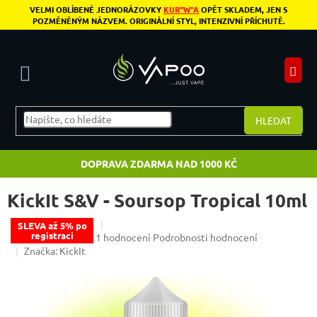
Přejít na obsah
VELMI OBLÍBENÉ JEDNORÁZOVKY
KUR"W"A
OPĚT SKLADEM, JEN S
POZMĚNĚNÝM NÁZVEM. ORIGINÁLNÍ STYL, INTENZIVNÍ PŘÍCHUTĚ.
N
HLEDAT
DOPRAVA ZDARMA NAD 1000 KČ
KickIt S&V - Soursop Tropical 10ml
SLEVA až 5% po
registraci
Průměrné hodnocení produktu je 5,0 z 5 hvězdiče
1 hodnocení
Podrobnosti hodnocení
Značka:
KickIt