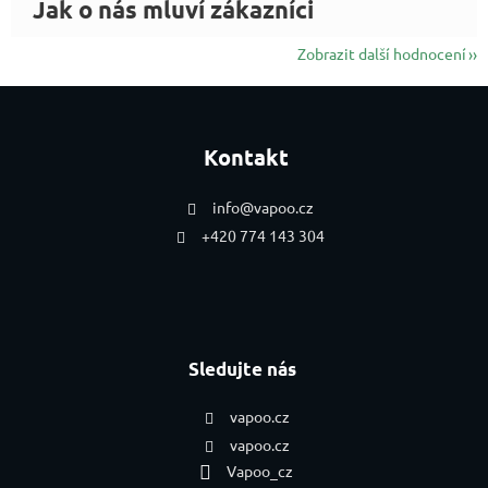
Zobrazit další hodnocení
Zápatí
Kontakt
info
@
vapoo.cz
+420 774 143 304
Sledujte nás
vapoo.cz
vapoo.cz
Vapoo_cz