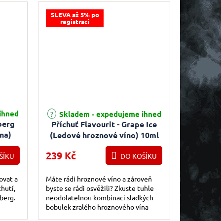
SLEVA až 5% po
registraci
Průměrné hodnocení produktu je 4,0 z 5 hvězdiček.
ihned
Skladem - expedujeme ihned
tberg
Příchuť Flavourit - Grape Ice
na)
(Ledové hroznové víno) 10ml
239 Kč
ŠÍKU
DO KOŠÍKU
ovat a
Máte rádi hroznové víno a zároveň
hutí,
byste se rádi osvěžili? Zkuste tuhle
berg.
neodolatelnou kombinaci sladkých
bobulek zralého hroznového vína
protkanou nasekaným ledem.