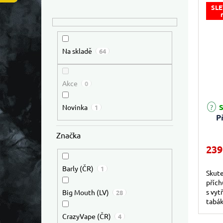
SLE
Na skladě
64
Akce
0
S
Novinka
1
P
Značka
239
Barly (ČR)
1
Skut
přích
s vyt
Big Mouth (LV)
28
tabák
výraz
CrazyVape (ČR)
4
které.