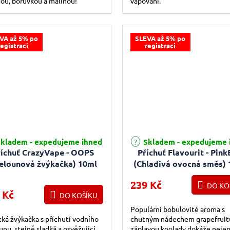
ou, borůvkou a malinou!
vapování.
VA až 5% po
SLEVA až 5% po
registraci
registraci
rné hodnocení produktu je 5,0 z 5 hvězdiček.
kladem - expedujeme ihned
Skladem - expedujeme 
říchuť CrazyVape - OOPS
Příchuť Flavourit - Pin
elounová žvýkačka) 10ml
(Chladivá ovocná směs)
239 Kč
DO KO
 Kč
DO KOŠÍKU
Populární bobulovité aroma s
cká žvýkačka s příchutí vodního
chutným nádechem grapefruit
nu, stejně sladká a osvěžující,
záplavou koolady dokáže neje