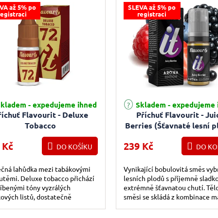
VA až 5% po
SLEVA až 5% po
registraci
registraci
kladem - expedujeme ihned
Skladem - expedujeme 
říchuť Flavourit - Deluxe
Příchuť Flavourit - Jui
Tobacco
Berries (Šťavnaté lesní p
10ml
 Kč
239 Kč
DO KOŠÍKU
DO KO
ečná lahůdka mezi tabákovými
Vynikající bobulovitá směs vy
utěmi. Deluxe tobacco přichází
lesních plodů s příjemně sladk
říbenými tóny vyzrálých
extrémně šťavnatou chutí. Těl
ových listů, dostatečně
směsi se skládá z kombinace ma
nými, ale ne příliš intenzivními,
jahod, ostružin a borůvek. Všec
..