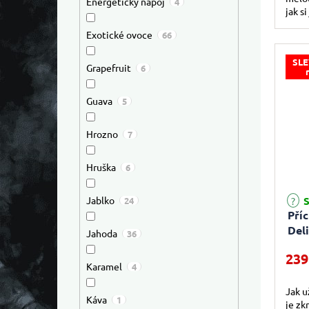
Energetický nápoj
4
jak s
Exotické ovoce
66
SLE
Grapefruit
6
Guava
5
Hrozno
7
Hruška
6
S
Jablko
24
Příc
Del
Jahoda
36
239
Karamel
4
Jak u
Káva
1
je zk