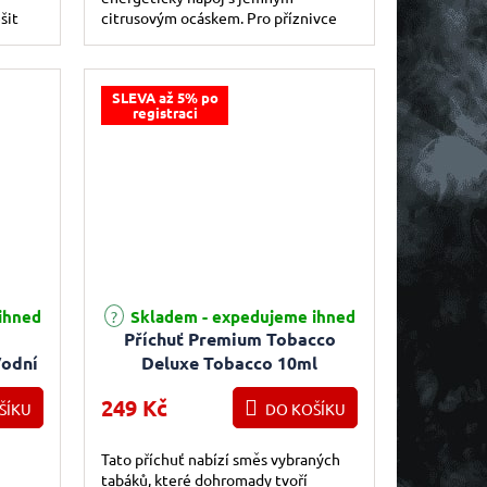
šit
citrusovým ocáskem. Pro příznivce
energeťáků zaručeně to pravé.
Štiplavá, výrazná, sladká...
SLEVA až 5% po
registraci
Průměrné hodnocení produktu je 5,0 z 5 hvězdiček.
ihned
Skladem - expedujeme ihned
Příchuť Premium Tobacco
Vodní
Deluxe Tobacco 10ml
249 Kč
ŠÍKU
DO KOŠÍKU
Tato příchuť nabízí směs vybraných
tabáků, které dohromady tvoří