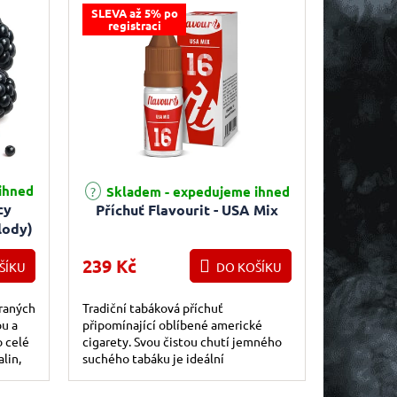
SLEVA až 5% po
registraci
ihned
Skladem - expedujeme ihned
cy
Příchuť Flavourit - USA Mix
lody)
239 Kč
ŠÍKU
DO KOŠÍKU
braných
Tradiční tabáková příchuť
ou a
připomínající oblíbené americké
o celé
cigarety. Svou čistou chutí jemného
lin,
suchého tabáku je ideální
hny...
vstupenkou do světa míchání
tabákových aromat. Skvěle se...