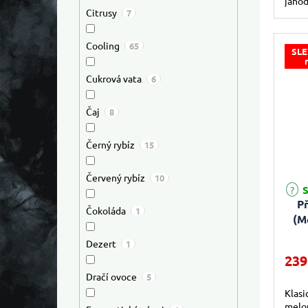
jahod
Citrusy
7
Cooling
65
SLE
Cukrová vata
6
Čaj
8
Černý rybíz
15
Červený rybíz
10
Průmě
S
P
Čokoláda
1
(M
Dezert
1
239
Dračí ovoce
5
Klasi
melou