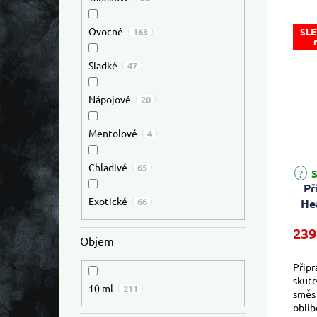
fascin
Ovocné
SLE
163
Sladké
47
Nápojové
20
Mentolové
4
Chladivé
65
S
Př
Exotické
66
He
239
Objem
Připr
skute
10 ml
211
směs
oblíb