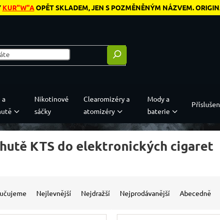
Y
KUR"W"A
OPĚT SKLADEM, JEN S POZMĚNĚNÝM NÁZVEM. ORIGINÁL
 a
Nikotinové
Clearomizéry a
Mody a
Příslušen
hutě
sáčky
atomizéry
baterie
chutě KTS do elektronických cigaret
 produktů
í produktů
učujeme
Nejlevnější
Nejdražší
Nejprodávanější
Abecedně