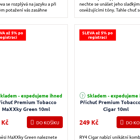
va se rozplývá na jazyku a při
nechte se unášet jeho sladkými
ém potažení vás zasáhne
osvěžujícími tóny. Tahle chuť s
zivně sladká chuť těch...
skvěle hodí do jakéhokoliv roč
období,...
VA až 5% po
SLEVA až 5% po
registraci
registraci
kladem - expedujeme ihned
Skladem - expedujeme 
říchuť Premium Tobacco
Příchuť Premium Tobacc
MaXXky Green 10ml
Cigar 10ml
 Kč
249 Kč
DO KOŠÍKU
DO KO
měsi MaXXky Green naleznete
RY4 Cigar nabízí unikátní komb