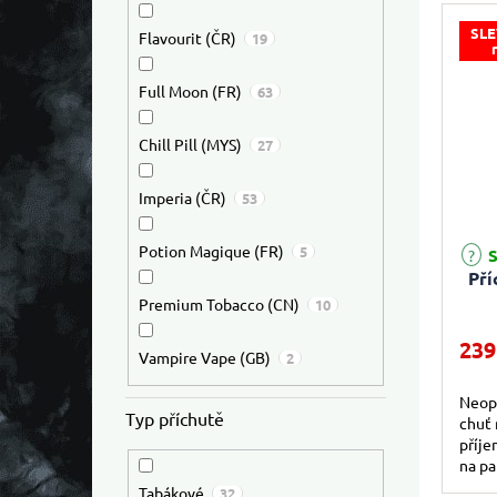
SLE
Flavourit (ČR)
19
Full Moon (FR)
63
Chill Pill (MYS)
27
Imperia (ČR)
53
Potion Magique (FR)
5
S
Pří
Premium Tobacco (CN)
10
239
Vampire Vape (GB)
2
Neop
Typ příchutě
chuť 
příje
na pa
sladk
Tabákové
32