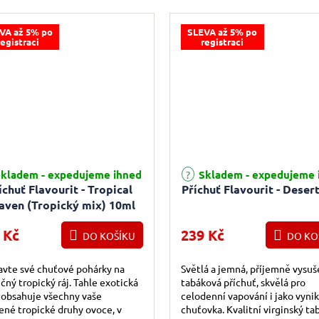
ující a...
nádechem máty...
VA až 5% po
SLEVA až 5% po
registraci
registraci
kladem - expedujeme ihned
Skladem - expedujeme 
íchuť Flavourit - Tropical
Příchuť Flavourit - Deser
aven (Tropický mix) 10ml
 Kč
239 Kč
DO KOŠÍKU
DO KO
avte své chuťové pohárky na
Světlá a jemná, příjemně vysu
čný tropický ráj. Tahle exotická
tabáková příchuť, skvělá pro
 obsahuje všechny vaše
celodenní vapování i jako vynik
ené tropické druhy ovoce, v
chuťovka. Kvalitní virginský ta