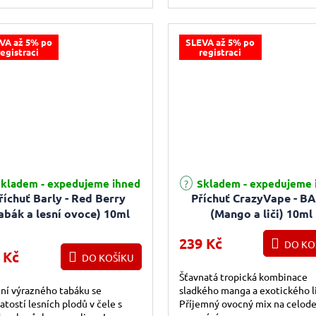
uti lze rozpoznat zejména
vyniká svou lehkou chutí s
antní...
náznakem...
VA až 5% po
SLEVA až 5% po
registraci
registraci
kladem - expedujeme ihned
Skladem - expedujeme 
říchuť Barly - Red Berry
Příchuť CrazyVape - B
abák a lesní ovoce) 10ml
(Mango a liči) 10ml
239 Kč
DO KO
 Kč
DO KOŠÍKU
Šťavnatá tropická kombinace
ní výrazného tabáku se
sladkého manga a exotického li
atostí lesních plodů v čele s
Příjemný ovocný mix na celod