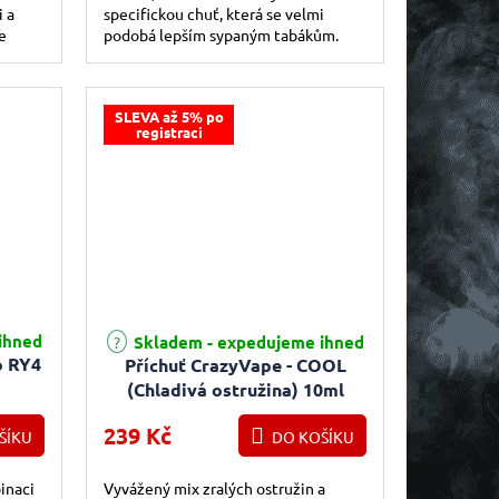
 a
specifickou chuť, která se velmi
e
podobá lepším sypaným tabákům.
ního
SLEVA až 5% po
registraci
ihned
Skladem - expedujeme ihned
o RY4
Příchuť CrazyVape - COOL
(Chladivá ostružina) 10ml
239 Kč
ŠÍKU
DO KOŠÍKU
inaci
Vyvážený mix zralých ostružin a