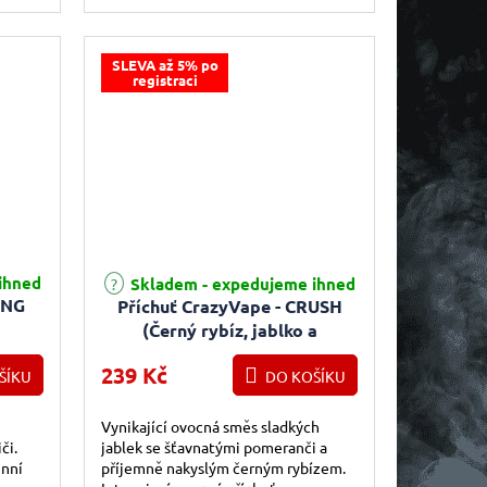
třešní a mrazivé koolady zabíhající...
SLEVA až 5% po
registraci
ihned
Skladem - expedujeme ihned
ANG
Příchuť CrazyVape - CRUSH
(Černý rybíz, jablko a
pomeranč) 10ml
239 Kč
ŠÍKU
DO KOŠÍKU
Vynikající ovocná směs sladkých
či.
jablek se šťavnatými pomeranči a
enní
příjemně nakyslým černým rybízem.