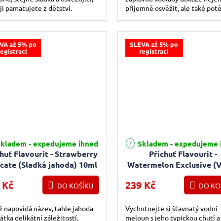
i ji pamatujete z dětství.
příjemně osvěžit, ale také potě
chuťové pohárky netradiční
kombinací ovocných chutí....
VA až 5% po
SLEVA až 5% po
registraci
registraci
kladem - expedujeme ihned
Skladem - expedujeme 
huť Flavourit - Strawberry
Příchuť Flavourit -
icate (Sladká jahoda) 10ml
Watermelon Exclusive (
meloun) 10ml
 Kč
239 Kč
DO KOŠÍKU
DO KO
ž napovídá název, tahle jahoda
Vychutnejte si šťavnatý vodní
rátka delikátní záležitostí.
meloun s jeho typickou chutí a