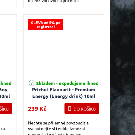
Intenzivní ovocná příchuť s
citrusovými tóny a vyváženou
sladkokyselou chutí.
SLEVA až 5% po
registraci
ihned
Skladem - expedujeme ihned
kBoy
Příchuť Flavourit - Premium
 10ml
Energy (Energy drink) 10ml
239 Kč
ŠÍKU
DO KOŠÍKU
Nechte se příjemně povzbudit a
u a
vychutnejte si tenhle famózní
n
energetický nápoj s jemným