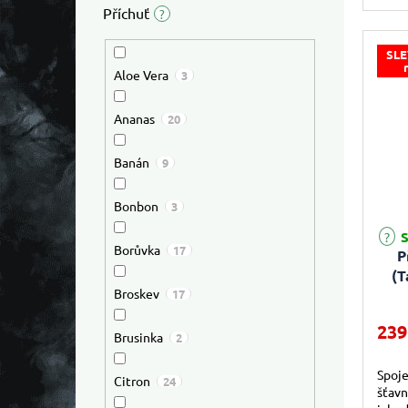
přích
Příchuť
?
domin
SLE
Aloe Vera
3
Ananas
20
Banán
9
Bonbon
3
S
Borůvka
17
P
(T
Broskev
17
239
Brusinka
2
Spoje
Citron
24
šťavn