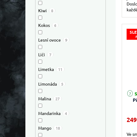
Doslo
každ
Kiwi
8
inten
Kokos
6
SLE
Lesní ovoce
9
Liči
7
Limetka
11
Limonáda
5
S
Malina
27
P
Mandarinka
4
249
Mango
18
Ve s