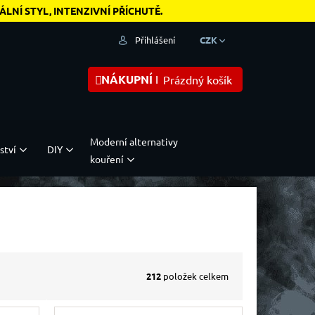
NÍ STYL, INTENZIVNÍ PŘÍCHUTĚ.
Přihlášení
CZK
NÁKUPNÍ KOŠÍK
Prázdný košík
Moderní alternativy
ství
DIY
kouření
212
položek celkem