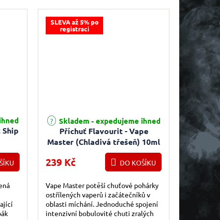
Hroznové víno...
SLEVA až 5% po
registraci
ihned
Skladem - expedujeme ihned
t Ship
Příchuť Flavourit - Vape
Master (Chladivá třešeň) 10ml
239 Kč
ŠÍKU
DO KOŠÍKU
šená
Vape Master potěší chuťové pohárky
ostřílených vaperů i začátečníků v
ající
oblasti míchání. Jednoduché spojení
bák
intenzivní bobulovité chuti zralých