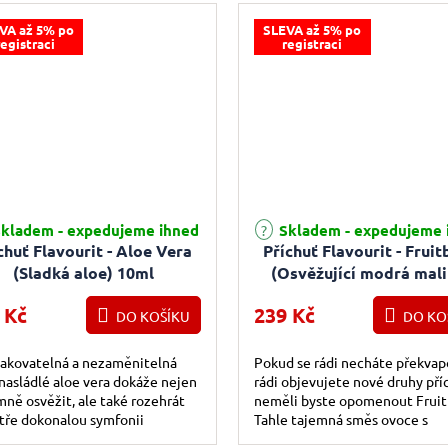
VA až 5% po
SLEVA až 5% po
registraci
registraci
kladem - expedujeme ihned
Skladem - expedujeme 
chuť Flavourit - Aloe Vera
Příchuť Flavourit - Frui
(Sladká aloe) 10ml
(Osvěžující modrá mali
10ml
 Kč
239 Kč
DO KOŠÍKU
DO KO
akovatelná a nezaměnitelná
Pokud se rádi necháte překvap
nasládlé aloe vera dokáže nejen
rádi objevujete nové druhy příc
mně osvěžit, ale také rozehrát
neměli byste opomenout Fruit
tře dokonalou symfonii
Tahle tajemná směs ovoce s
ých chutí. Je naprosto
dominantní modrou malinou a