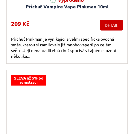
Příchuť Vampire Vape Pinkman 10ml
209 Kč
DETAIL
Příchuť Pinkman je vynikající a velmi specifická ovocná
směs, kterou si zamilovalo již mnoho vaperů po celém
světě. Její nenahraditelná chuť spočívá v tajném složení
několika...
SLEVA až 5% po
registraci