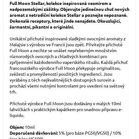
Full Moon Stellar, kolekce inspirovaná vesmírem a
nadpozemskými zážitky. Objevujte jedinečnou chuť nových
aromat z netradiční kolekce Stellar a poznejte nepoznané.
Dokonalé receptury, které jinde nenajdete. Okouzlující,
šarmantní, pikantní a originální.
Unikátní příchutě inspirované sladkými ovocnými aromaty z
Malajsie s výrobou ve Francii jsou zpět. Přivítejte příchutě
Full Moon a nechte se unášet nepřeberným množstvím
různorodých ovocných a chladivých kombinací pro
zpříjemnění každodenního vaperského rituálu. Každá příchuť
francouzského výrobce Full Moon překypuje originalitou,
svěžestí a promyšleností použitých ingrediencí. Jsou
vyráběny z těch nejkvalitnějších dostupných surovin a
prochází všemi nutnými kontrolami pro uvedení na světový
trh.
Příchutě výrobce Full Moon jsou dodávány v malých 10ml
lahvičkách s praktickým kapátkem pro snadnou přípravu e-
liquidu.
Objem:
10ml
Doporučené dávkování:
5% (pro báze PG50/VG50) / 10%
(pro báze VG100)