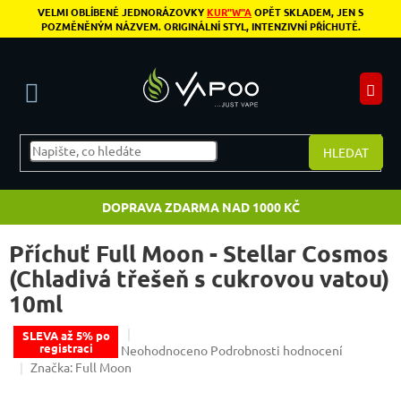
Přejít na obsah
VELMI OBLÍBENÉ JEDNORÁZOVKY
KUR"W"A
OPĚT SKLADEM, JEN S
POZMĚNĚNÝM NÁZVEM. ORIGINÁLNÍ STYL, INTENZIVNÍ PŘÍCHUTĚ.
N
HLEDAT
DOPRAVA ZDARMA NAD 1000 KČ
Příchuť Full Moon - Stellar Cosmos
(Chladivá třešeň s cukrovou vatou)
10ml
SLEVA až 5% po
registraci
Průměrné hodnocení produktu je 0,0 z 5 hvězdiče
Neohodnoceno
Podrobnosti hodnocení
Značka:
Full Moon