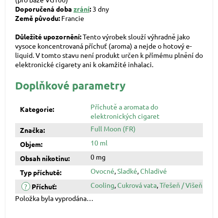
Doporučená doba
zrání
:
3 dny
Země původu:
Francie
Důležité upozornění:
Tento výrobek slouží výhradně jako
vysoce koncentrovaná příchuť (aroma) a nejde o hotový e-
liquid. V tomto stavu není produkt určen k přímému plnění do
elektronické cigarety ani k okamžité inhalaci.
Doplňkové parametry
Příchutě a aromata do
Kategorie
:
elektronických cigaret
Full Moon (FR)
Značka
:
10 ml
Objem
:
0 mg
Obsah nikotinu
:
Ovocné
,
Sladké
,
Chladivé
Typ příchutě
:
Cooling
,
Cukrová vata
,
Třešeň / Višeň
?
Příchuť
:
Položka byla vyprodána…