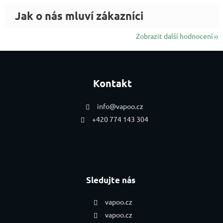
Zobrazit další hodnocení
Zápatí
Kontakt
info
@
vapoo.cz
+420 774 143 304
Sledujte nás
vapoo.cz
vapoo.cz