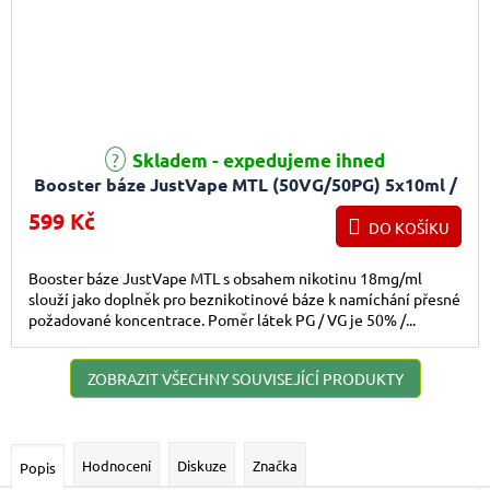
Průměrné hodnocení produktu je 5,0 z 5 hvězdiček.
Skladem - expedujeme ihned
Booster báze JustVape MTL (50VG/50PG) 5x10ml /
18mg
599 Kč
DO KOŠÍKU
Booster báze JustVape MTL s obsahem nikotinu 18mg/ml
slouží jako doplněk pro beznikotinové báze k namíchání přesné
požadované koncentrace. Poměr látek PG / VG je 50% /...
ZOBRAZIT VŠECHNY SOUVISEJÍCÍ PRODUKTY
Hodnocení
Diskuze
Značka
Popis