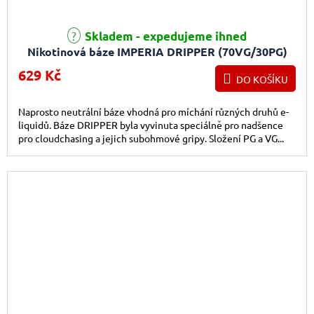
Průměrné hodnocení produktu je 5,0 z 5 hvězdiček.
Skladem - expedujeme ihned
Nikotinová báze IMPERIA DRIPPER (70VG/30PG)
5x10ml - 18mg
629 Kč
DO KOŠÍKU
Naprosto neutrální báze vhodná pro míchání různých druhů e-
liquidů. Báze DRIPPER byla vyvinuta speciálně pro nadšence
pro cloudchasing a jejich subohmové gripy. Složení PG a VG...