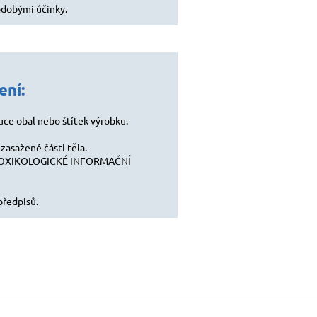
odobými účinky.
ní:
uce obal nebo štítek výrobku.
zasažené části těla.
e TOXIKOLOGICKÉ INFORMAČNÍ
předpisů.