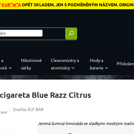
Y
KUR"W"A
OPĚT SKLADEM, JEN S POZMĚNĚNÝM NÁZVEM. ORIGINÁL
 a
Nikotinové
Clearomizéry a
Mody a
Příslušen
hutě
sáčky
atomizéry
baterie
igareta Blue Razz Citrus
Značka:
ELF BAR
5,0 z 5 hvězdiček.
cení
Jemná šumivá limonáda se sladkými modrými malina