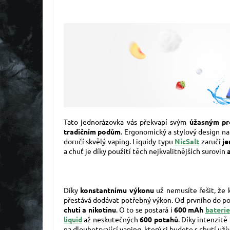
Tato jednorázovka vás překvapí svým
úžasným pr
tradičním podům
. Ergonomický a stylový design na
doručí skvělý vaping. Liquidy typu
NicSalt
zaručí
je
a chuť je díky použití těch nejkvalitnějších surovin
Díky
konstantnímu výkonu
už nemusíte řešit, že 
přestává dodávat potřebný výkon. Od prvního do p
chuti a nikotinu
. O to se postará i
600 mAh
baterie
liquid
až neskutečných
600 potahů
. Díky intenzitě
na dlouhotrvající vaping, který si budete s chutí uží