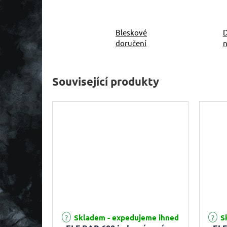
Bleskové
D
doručení
n
Související produkty
Průměrné hodnocení produktu je 5,0 z 5 hvězdiček.
Průměr
Skladem - expedujeme ihned
Sk