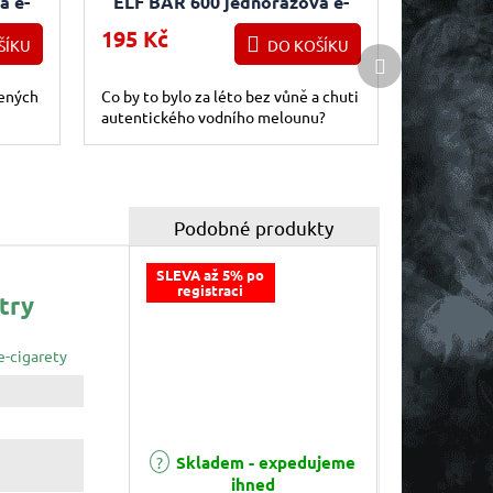
á e-
ELF BAR 600 jednorázová e-
cigareta Watermelon
195 Kč
ŠÍKU
DO KOŠÍKU
Další produkt
vených
Co by to bylo za léto bez vůně a chuti
autentického vodního melounu?
SLEVA až 5% po
registraci
try
e-cigarety
Skladem - expedujeme
Průměrné hodnocení produktu je 3,0 z 5 hvězdiče
ihned