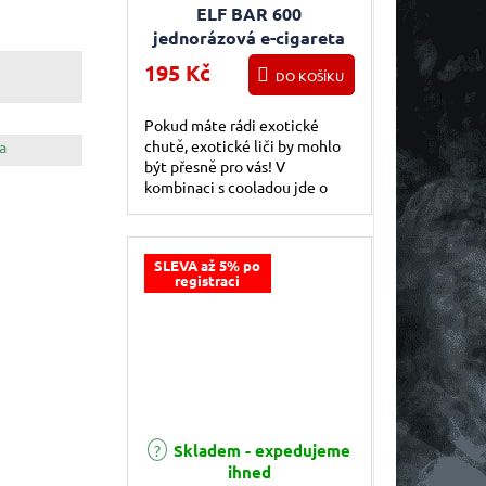
ELF BAR 600
jednorázová e-cigareta
Lychee Ice
195 Kč
DO KOŠÍKU
Pokud máte rádi exotické
chutě, exotické liči by mohlo
a
být přesně pro vás! V
kombinaci s cooladou jde o
skvělý letný must vape!
SLEVA až 5% po
registraci
Skladem - expedujeme
ihned