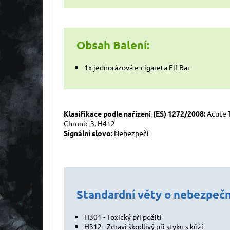
Obsah Balení:
1x jednorázová e-cigareta Elf Bar
Klasifikace podle nařízení (ES) 1272/2008:
Acute T
Chronic 3, H412
Signální slovo:
Nebezpečí
Standardní věty o nebezpečn
H301 - Toxický při požití
H312 - Zdraví škodlivý při styku s kůží