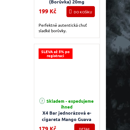
(Borůvka) 20mg
199 Kč
DO KOŠÍKU
Perfektně autentická chuť
sladké borůvky.
SLEVA až 5% po
registraci
Skladem - expedujeme
ihned
X4 Bar jednorázová e-
cigareta Mango Guava
179 Kč
DETAIL