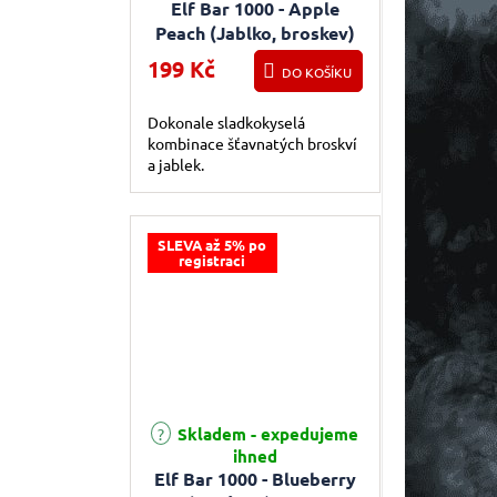
Elf Bar 1000 - Apple
Peach (Jablko, broskev)
20mg
199 Kč
DO KOŠÍKU
Dokonale sladkokyselá
kombinace šťavnatých broskví
a jablek.
SLEVA až 5% po
registraci
Skladem - expedujeme
ihned
Elf Bar 1000 - Blueberry