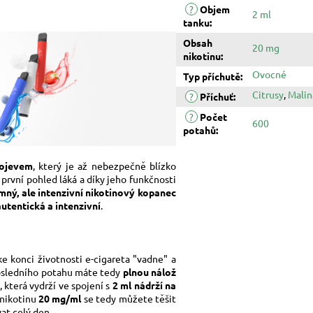
?
Objem
2 ml
tanku
:
Obsah
20 mg
nikotinu
:
Ovocné
Typ příchutě
:
Citrusy
,
Malin
?
Příchuť
:
?
Počet
600
potahů
:
ojevem
, který je až nebezpečně blízko
 první pohled láká a díky jeho funkčnosti
mný, ale intenzivní nikotinový kopanec
autentická a intenzivní
.
ke konci životnosti e-cigareta "vadne" a
osledního potahu máte tedy
plnou nálož
, která vydrží ve spojení s
2 ml nádrží na
 nikotinu
20 mg/ml
se tedy můžete těšit
vat celý den.