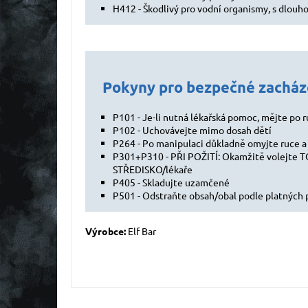
H412 - Škodlivý pro vodní organismy, s dlouh
Pokyny pro bezpečné zacháze
P101 - Je-li nutná lékařská pomoc, mějte po r
P102 - Uchovávejte mimo dosah dětí
P264 - Po manipulaci důkladně omyjte ruce a 
P301+P310 - PŘI POŽITÍ: Okamžitě volejt
STŘEDISKO/lékaře
P405 - Skladujte uzamčené
P501 - Odstraňte obsah/obal podle platných 
Výrobce:
Elf Bar