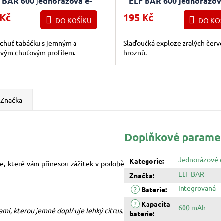
 BAR 600 jednorázová e-
ELF BAR 600 jednorázov
cigareta Silky Tobacco
cigareta Grape
 Kč
195 Kč
DO KOŠÍKU
DO KO
 chuť tabáčku s jemným a
Slaďoučká exploze zralých čer
vým chuťovým profilem.
hroznů.
Značka
Doplňkové parame
Jednorázové 
Kategorie
:
, které vám přinesou zážitek v podobě
ELF BAR
Značka
:
Integrovaná
?
Baterie
:
?
Kapacita
600 mAh
i, kterou jemně doplňuje lehký citrus.
baterie
: