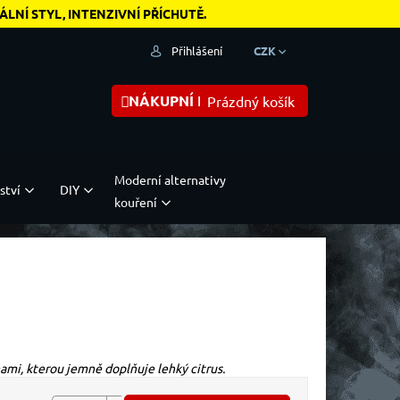
NÍ STYL, INTENZIVNÍ PŘÍCHUTĚ.
Přihlášení
CZK
NÁKUPNÍ KOŠÍK
Prázdný košík
Moderní alternativy
ství
DIY
kouření
mi, kterou jemně doplňuje lehký citrus.