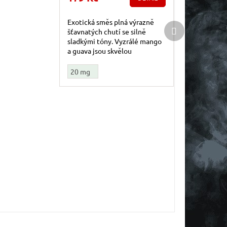
Exotická směs plná výrazně
Další produkt
šťavnatých chutí se silně
sladkými tóny. Vyzrálé mango
a guava jsou skvělou
kombinací a připomínkou
vynikajících tropických plodů.
20 mg