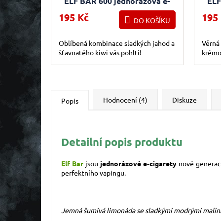
ELF BAR 600 jednorázová e-
ELF
cigareta Strawberry Kiwi
195 Kč
195
DO KOŠÍKU
Oblíbená kombinace sladkých jahod a
Věrná
šťavnatého kiwi vás pohltí!
krémo
Hodnocení (4)
Diskuze
Popis
Detailní popis produktu
Elf Bar
jsou
jednorázové e-cigarety
nové generace
perfektního vapingu.
Jemná šumivá limonáda se sladkými modrými malinam