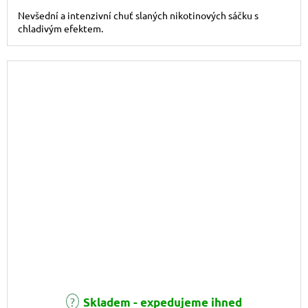
Nevšední a intenzivní chuť slaných nikotinových sáčku s
chladivým efektem.
Průměrné hodnocení produktu je 4,5 z 5 hvězdiček.
Skladem - expedujeme ihned