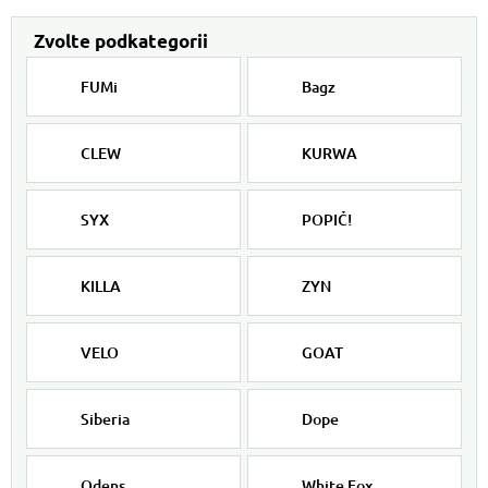
FUMi
Bagz
CLEW
KURWA
SYX
POPIČ!
KILLA
ZYN
VELO
GOAT
Siberia
Dope
Odens
White Fox