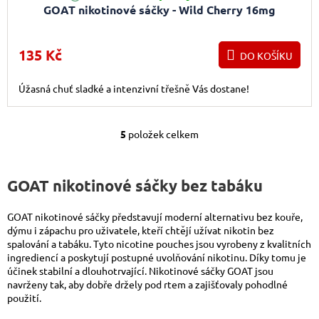
GOAT nikotinové sáčky - Wild Cherry 16mg
135 Kč
DO KOŠÍKU
Úžasná chuť sladké a intenzivní třešně Vás dostane!
5
položek celkem
Ovládací prvky výpis
GOAT nikotinové sáčky bez tabáku
GOAT nikotinové sáčky představují moderní alternativu bez kouře,
dýmu i zápachu pro uživatele, kteří chtějí užívat nikotin bez
spalování a tabáku. Tyto nicotine pouches jsou vyrobeny z kvalitních
ingrediencí a poskytují postupné uvolňování nikotinu. Díky tomu je
účinek stabilní a dlouhotrvající. Nikotinové sáčky GOAT jsou
navrženy tak, aby dobře držely pod rtem a zajišťovaly pohodlné
použití.