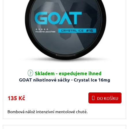
Skladem - expedujeme ihned
GOAT nikotinové sáčky - Crystal Ice 16mg
135 Kč
DO KOŠÍKU
Bombová nálož intenzivní mentolové chutě.