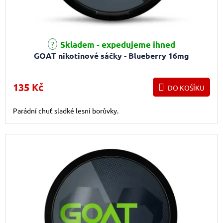
Průměrné hodnocení produktu je 5,0 z 5 hvězdiček.
Skladem - expedujeme ihned
GOAT nikotinové sáčky - Blueberry 16mg
135 Kč
DO KOŠÍKU
Parádní chuť sladké lesní borůvky.