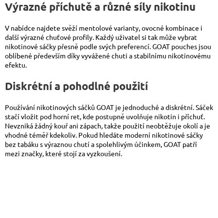
Výrazné příchutě a různé síly nikotinu
V nabídce najdete svěží mentolové varianty, ovocné kombinace i
další výrazné chuťové profily. Každý uživatel si tak může vybrat
nikotinové sáčky přesně podle svých preferencí. GOAT pouches jsou
oblíbené především díky vyvážené chuti a stabilnímu nikotinovému
efektu.
Diskrétní a pohodlné použití
Používání nikotinových sáčků GOAT je jednoduché a diskrétní. Sáček
stačí vložit pod horní ret, kde postupně uvolňuje nikotin i příchuť.
Nevzniká žádný kouř ani zápach, takže použití neobtěžuje okolí a je
vhodné téměř kdekoliv. Pokud hledáte moderní nikotinové sáčky
bez tabáku s výraznou chutí a spolehlivým účinkem, GOAT patří
mezi značky, které stojí za vyzkoušení.