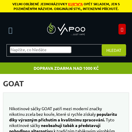
Přejít na obsah
VELMI OBLÍBENÉ JEDNORÁZOVKY
KUR"W"A
OPĚT SKLADEM, JEN S
POZMĚNĚNÝM NÁZVEM. ORIGINÁLNÍ STYL, INTENZIVNÍ PŘÍCHUTĚ.
N
HLEDAT
DOPRAVA ZDARMA NAD 1000 KČ
GOAT
Nikotinové sáčky GOAT patří mezi moderní značky
nikotinu zcela bez kouře, které si rychle získaly
popularitu
díky výrazným příchutím a kvalitnímu zpracování.
Tyto
nikotinové sáčky
neobsahují tabák a představují
pohodlnou alternativu
k tradičním tabákovým výrobkům.