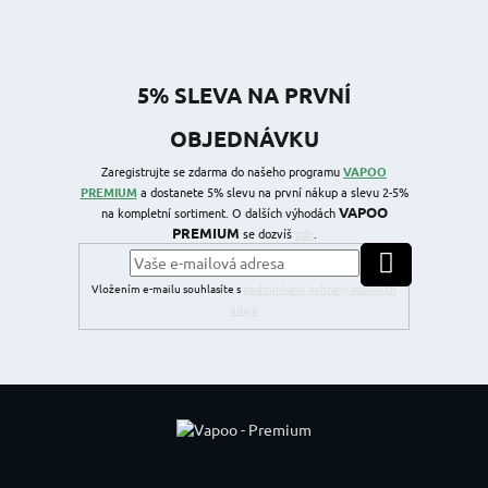
5% SLEVA NA PRVNÍ
OBJEDNÁVKU
Zaregistrujte se zdarma do našeho programu
VAPOO
PREMIUM
a dostanete 5% slevu na první nákup a slevu 2-5%
VAPOO
na kompletní sortiment. O dalších výhodách
PREMIUM
se dozvíš
zde
.
PŘIHLÁSIT SE
Vložením e-mailu souhlasíte s
podmínkami ochrany osobních
údajů