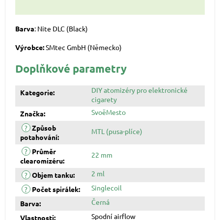
Barva
: Nite DLC (Black)
Výrobce:
SMtec GmbH (Německo)
Doplňkové parametry
DIY atomizéry pro elektronické
Kategorie
:
cigarety
SvoëMesto
Značka
:
?
Způsob
MTL (pusa-plíce)
potahování
:
?
Průměr
22 mm
clearomizéru
:
2 ml
?
Objem tanku
:
Singlecoil
?
Počet spirálek
:
Černá
Barva
:
Spodní airflow
Vlastnosti
: