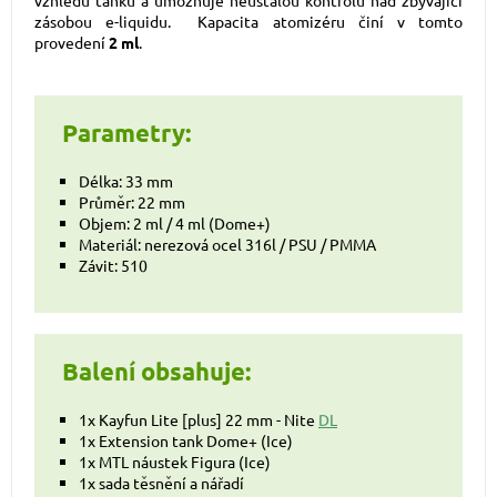
zásobou e-liquidu. Kapacita atomizéru činí v tomto
provedení
2 ml
.
Parametry:
Délka: 33 mm
Průměr: 22 mm
Objem: 2 ml / 4 ml (Dome+)
Materiál: nerezová ocel 316l / PSU / PMMA
Závit: 510
Balení obsahuje:
1x Kayfun Lite [plus] 22 mm - Nite
DL
1x Extension tank Dome+ (Ice)
1x MTL náustek Figura (Ice)
1x sada těsnění a nářadí