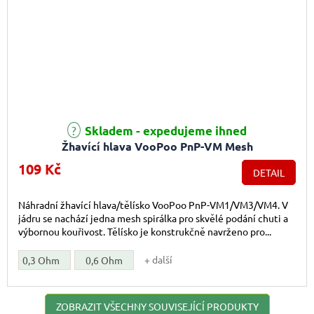
Průměrné hodnocení produktu je 5,0 z 5 hvězdiček.
Skladem - expedujeme ihned
Žhavící hlava VooPoo PnP-VM Mesh
109 Kč
DETAIL
Náhradní žhavící hlava/tělísko VooPoo PnP-VM1/VM3/VM4. V
jádru se nachází jedna mesh spirálka pro skvělé podání chuti a
výbornou kouřivost. Tělísko je konstrukčně navrženo pro...
+ další
0,3 Ohm
0,6 Ohm
ZOBRAZIT VŠECHNY SOUVISEJÍCÍ PRODUKTY