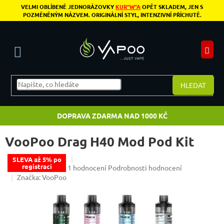
Přejít na obsah
VELMI OBLÍBENÉ JEDNORÁZOVKY
KUR"W"A
OPĚT SKLADEM, JEN S
POZMĚNĚNÝM NÁZVEM. ORIGINÁLNÍ STYL, INTENZIVNÍ PŘÍCHUTĚ.
N
HLEDAT
DOPRAVA ZDARMA NAD 1000 KČ
VooPoo Drag H40 Mod Pod Kit
SLEVA až 5% po
registraci
Průměrné hodnocení produktu je 5,0 z 5 hvězdiče
1 hodnocení
Podrobnosti hodnocení
Značka:
VooPoo