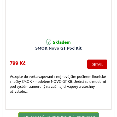
Průměrné hodnocení produktu je 5,0 z 5 hvězdiček.
Skladem
SMOK Novo GT Pod Kit
799 Kč
DETAIL
Vstupte do světa vapování s nejnovějším počinem ikonické
značky SMOK - modelem NOVO GT Kit. Jedná se o moderní
pod systém zaměřený na začínající vapery a všechny
uživatele,...
ZOBRAZIT VŠECHNY PODOBNÉ PRODUKTY