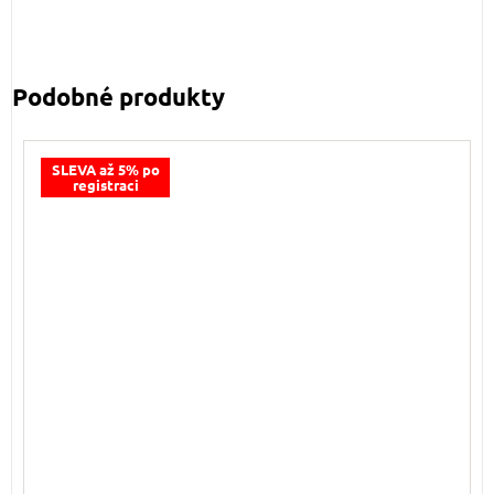
SLEVA až 5% po
registraci