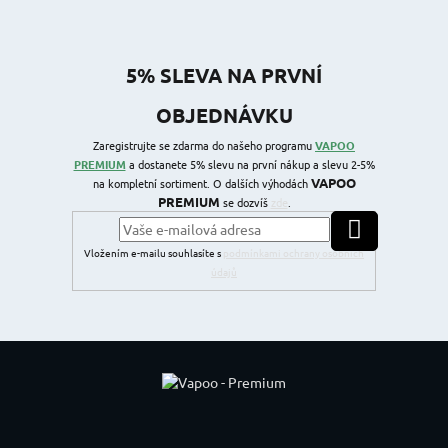
5% SLEVA NA PRVNÍ
OBJEDNÁVKU
Zaregistrujte se zdarma do našeho programu
VAPOO
PREMIUM
a dostanete 5% slevu na první nákup a slevu 2-5%
VAPOO
na kompletní sortiment. O dalších výhodách
PREMIUM
se dozvíš
zde
.
PŘIHLÁSIT SE
Vložením e-mailu souhlasíte s
podmínkami ochrany osobních
údajů