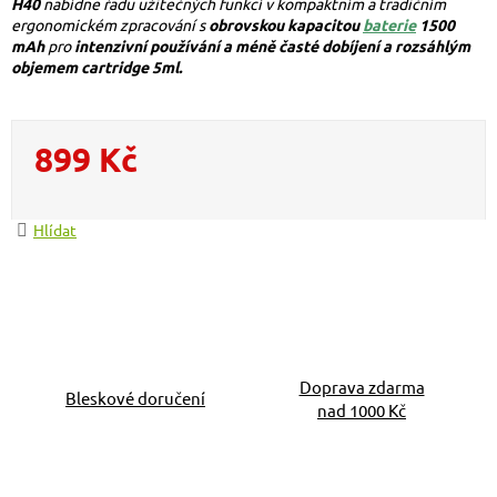
H40
nabídne řadu užitečných funkcí v kompaktním a tradičním
ergonomickém zpracování s
obrovskou kapacitou
baterie
1500
mAh
pro
intenzivní používání a méně časté dobíjení a rozsáhlým
objemem cartridge 5ml.
899 Kč
Měrná cena:
Hlídat
Doprava zdarma
Bleskové doručení
nad 1000 Kč